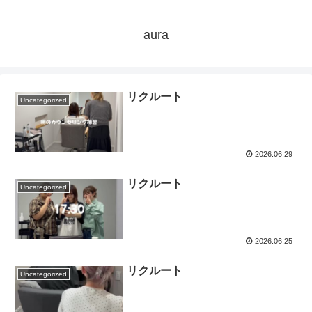
aura
リクルート
Uncategorized
2026.06.29
リクルート
Uncategorized
2026.06.25
リクルート
Uncategorized