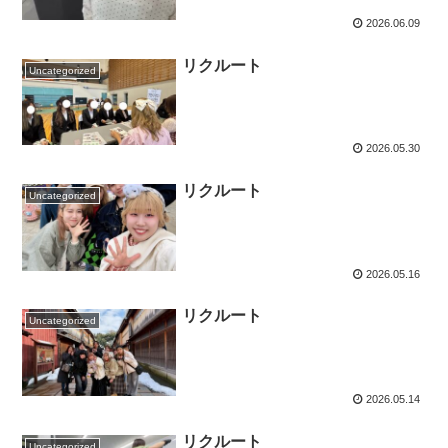
2026.06.09
リクルート
Uncategorized
2026.05.30
リクルート
Uncategorized
2026.05.16
リクルート
Uncategorized
2026.05.14
リクルート
Uncategorized