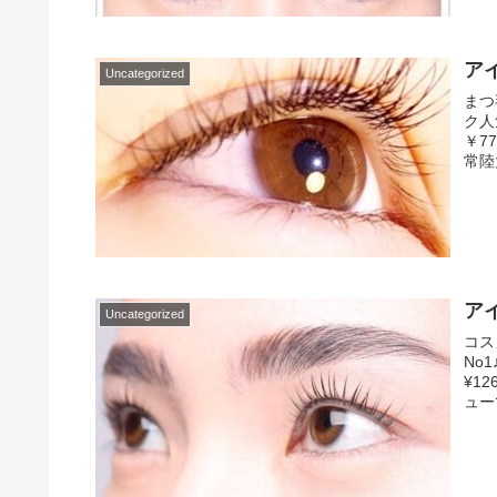
ア
Uncategorized
まつ
ク人
￥7
常陸
ア
Uncategorized
コス
No
¥1
ュー