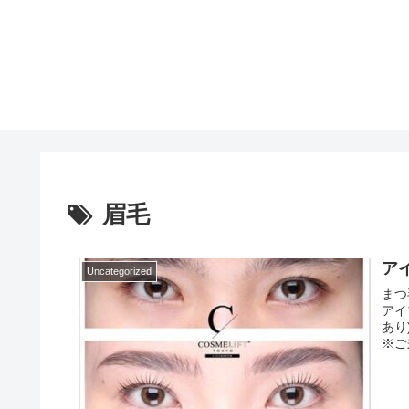
眉毛
ア
Uncategorized
まつ
アイ
あり
※ご