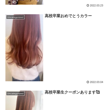
2022.03.23
高校卒業おめでとうカラー
Uncategorized
2022.03.04
高校卒業生クーポンあります🥰
Uncategorized