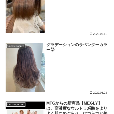
2022.06.11
グラデーションのラベンダーカラ
Uncategorized
ー😈
2022.06.03
MTGからの新商品【MEGLY】
Uncategorized
は、高濃度なウルトラ炭酸をより
よく肌にめぐらせ、はつらつと整