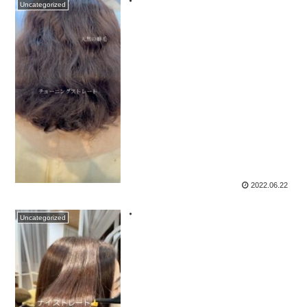
・
Uncategorized
2022.06.22
・
Uncategorized