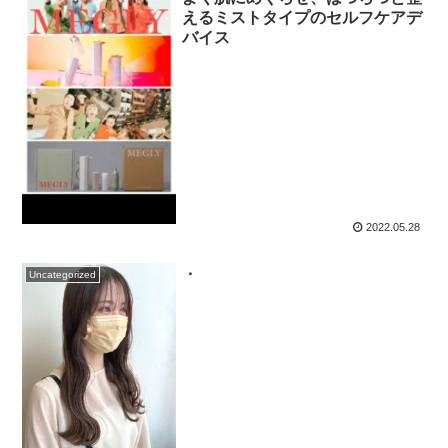
えるミストタイプのセルフケアデ
バイス
2022.05.28
．
Uncategorized