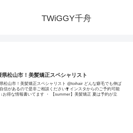
TWiGGY千舟
媛県松山市！美髪矯正スペシャリスト
県松山市！美髪矯正スペシャリスト @toihair どんな癖毛でも伸ば
自信があるので是非ご相談ください❣️ インスタからのご予約可能
︎ ↓お得な情報書いてます ・ 【summer】美髪矯正 夏は予約が立