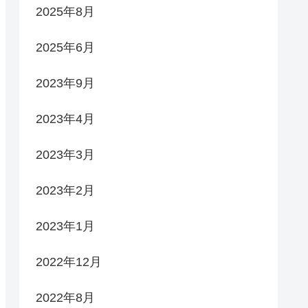
2025年8月
2025年6月
2023年9月
2023年4月
2023年3月
2023年2月
2023年1月
2022年12月
2022年8月