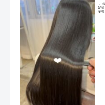
． 
髪矯
美髪