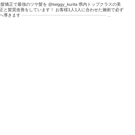
美髪矯正で最強のツヤ髪を @twiggy_kurita 県内トップクラスの美
正と髪質改善をしています！ お客様1人1人に合わせた施術で必ず
へ導きます︎ ┈┈┈┈┈┈┈┈┈┈┈┈┈┈┈┈┈┈┈┈ ...