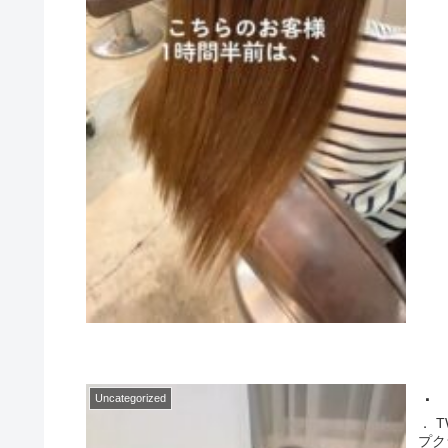
．
Uncategorized
． 
プク