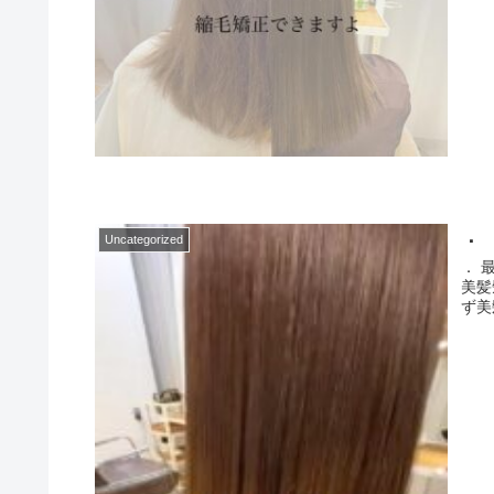
．
Uncategorized
． 
美髪
ず美