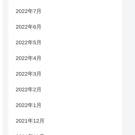
2022年7月
2022年6月
2022年5月
2022年4月
2022年3月
2022年2月
2022年1月
2021年12月