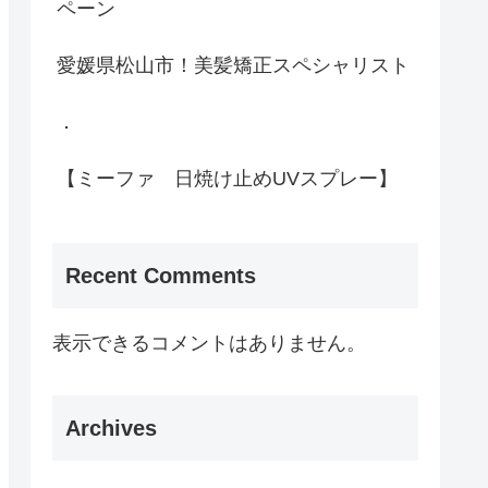
ペーン
愛媛県松山市！美髪矯正スペシャリスト
．
【ミーファ 日焼け止めUVスプレー】
Recent Comments
表示できるコメントはありません。
Archives