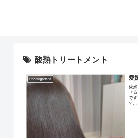
酸熱トリートメント
愛
Uncategorized
愛媛
せる
です
て...