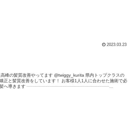
2023.03.23
最高峰の髪質改善やってます︎ @twiggy_kurita 県内トップクラスの
矯正と髪質改善をしています！ お客様1人1人に合わせた施術で必
髪へ導きます︎ ┈┈┈┈┈┈┈┈┈┈┈┈┈┈┈┈┈┈┈...