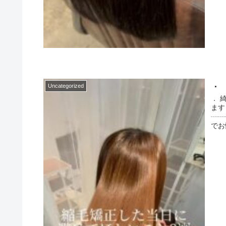
．
Uncategorized
． 
ます
┈┈
でお