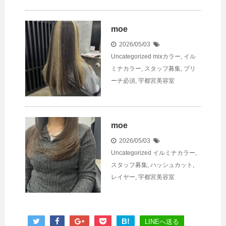
moe
2026/05/03
Uncategorized
mixカラー
,
イル
ミナカラー
,
スタッフ募集
,
ブリ
ーチ必須
,
宇都宮美容室
moe
2026/05/03
Uncategorized
イルミナカラー
,
スタッフ募集
,
ハッシュカット
,
レイヤー
,
宇都宮美容室
B!
LINEへ送る