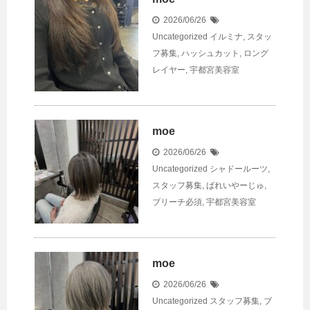
2026/06/26
Uncategorized
イルミナ
,
スタッ
フ募集
,
ハッシュカット
,
ロング
レイヤー
,
宇都宮美容室
moe
2026/06/26
Uncategorized
シャドールーツ
,
スタッフ募集
,
ばれいやーじゅ
,
ブリーチ必須
,
宇都宮美容室
moe
2026/06/26
Uncategorized
スタッフ募集
,
ブ