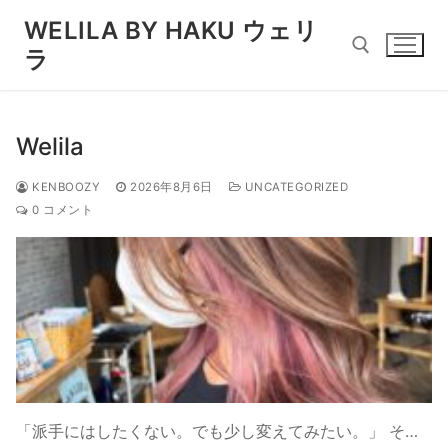
コ
WELILA BY HAKU ウェリ
ン
ラ
テ
ン
ツ
検索:
へ
Welila
ス
キ
KENBOOZY
2026年8月6日
UNCATEGORIZED
ッ
0 コメント
プ
「派手にはしたくない。でも少し変えてみたい。」 そ…