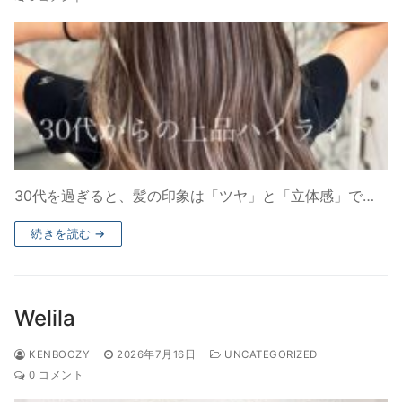
30代を過ぎると、髪の印象は「ツヤ」と「立体感」で…
続きを読む →
Welila
KENBOOZY
2026年7月16日
UNCATEGORIZED
0 コメント