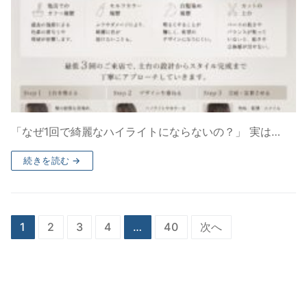
「なぜ1回で綺麗なハイライトにならないの？」 実は…
続きを読む →
投
1
2
3
4
…
40
次へ
稿
ナ
ビ