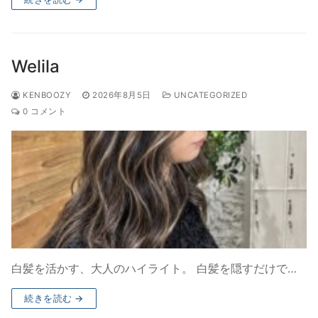
Welila
KENBOOZY
2026年8月5日
UNCATEGORIZED
0 コメント
白髪を活かす、大人のハイライト。 白髪を隠すだけで…
続きを読む →