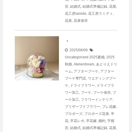
宮
,
結婚式
,
結婚式準備記録
,
花屋
,
花工房lamide
,
花工房ラミディ
,
花束
,
花束保存
・
2025/06/06
Uncategorized
2025夏婚
,
2025
秋婚
,
Atelierdream
,
あとりえドリ
ーム
,
アフターブーケ
,
アフター
ブーケ専門店
,
ウエディングブー
ケ
,
ドライフラワー
,
ドライフラ
ワー加工
,
ブーケ
,
ブーケ保存
,
ブ
ーケ加工
,
フラワーインテリア
,
プリザーブドフラワー
,
プレ花嫁
,
プロポーズ
,
プロポーズ花束
,
卒
花
,
卒花レポ
,
卒花嫁
,
婚約
,
宇都
宮
,
結婚式
,
結婚式準備記録
,
花屋
,