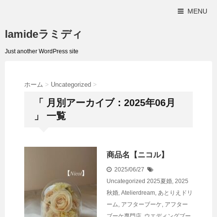
MENU
lamideラミディ
Just another WordPress site
ホーム
>
Uncategorized
>
「 月別アーカイブ：2025年06月
」 一覧
商品名【ニコル】
2025/06/27
Uncategorized
2025夏婚
,
2025
秋婚
,
Atelierdream
,
あとりえドリ
ーム
,
アフターブーケ
,
アフター
ブーケ専門店
,
ウエディングブー