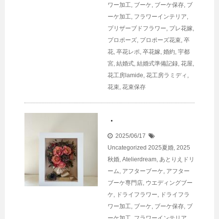
ワー加工
,
ブーケ
,
ブーケ保存
,
ブ
ーケ加工
,
フラワーインテリア
,
プリザーブドフラワー
,
プレ花嫁
,
プロポーズ
,
プロポーズ花束
,
卒
花
,
卒花レポ
,
卒花嫁
,
婚約
,
宇都
宮
,
結婚式
,
結婚式準備記録
,
花屋
,
花工房lamide
,
花工房ラミディ
,
花束
,
花束保存
・
2025/06/17
Uncategorized
2025夏婚
,
2025
秋婚
,
Atelierdream
,
あとりえドリ
ーム
,
アフターブーケ
,
アフター
ブーケ専門店
,
ウエディングブー
ケ
,
ドライフラワー
,
ドライフラ
ワー加工
,
ブーケ
,
ブーケ保存
,
ブ
ーケ加工
,
フラワーインテリア
,