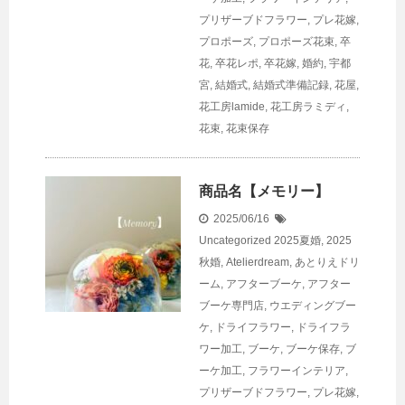
プリザーブドフラワー
,
プレ花嫁
,
プロポーズ
,
プロポーズ花束
,
卒
花
,
卒花レポ
,
卒花嫁
,
婚約
,
宇都
宮
,
結婚式
,
結婚式準備記録
,
花屋
,
花工房lamide
,
花工房ラミディ
,
花束
,
花束保存
商品名【メモリー】
2025/06/16
Uncategorized
2025夏婚
,
2025
秋婚
,
Atelierdream
,
あとりえドリ
ーム
,
アフターブーケ
,
アフター
ブーケ専門店
,
ウエディングブー
ケ
,
ドライフラワー
,
ドライフラ
ワー加工
,
ブーケ
,
ブーケ保存
,
ブ
ーケ加工
,
フラワーインテリア
,
プリザーブドフラワー
,
プレ花嫁
,