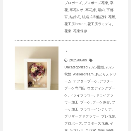
プロポーズ
,
プロポーズ花束
,
卒
花
,
卒花レポ
,
卒花嫁
,
婚約
,
宇都
宮
,
結婚式
,
結婚式準備記録
,
花屋
,
花工房lamide
,
花工房ラミディ
,
花束
,
花束保存
・
2025/06/09
Uncategorized
2025夏婚
,
2025
秋婚
,
Atelierdream
,
あとりえドリ
ーム
,
アフターブーケ
,
アフター
ブーケ専門店
,
ウエディングブー
ケ
,
ドライフラワー
,
ドライフラ
ワー加工
,
ブーケ
,
ブーケ保存
,
ブ
ーケ加工
,
フラワーインテリア
,
プリザーブドフラワー
,
プレ花嫁
,
プロポーズ
,
プロポーズ花束
,
卒
花
,
卒花レポ
,
卒花嫁
,
婚約
,
宇都