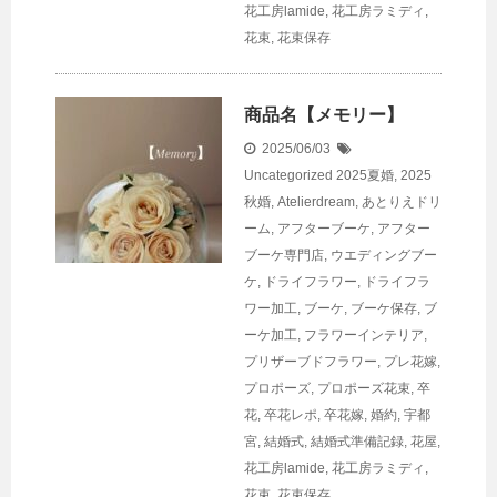
花工房lamide
,
花工房ラミディ
,
花束
,
花束保存
商品名【メモリー】
2025/06/03
Uncategorized
2025夏婚
,
2025
秋婚
,
Atelierdream
,
あとりえドリ
ーム
,
アフターブーケ
,
アフター
ブーケ専門店
,
ウエディングブー
ケ
,
ドライフラワー
,
ドライフラ
ワー加工
,
ブーケ
,
ブーケ保存
,
ブ
ーケ加工
,
フラワーインテリア
,
プリザーブドフラワー
,
プレ花嫁
,
プロポーズ
,
プロポーズ花束
,
卒
花
,
卒花レポ
,
卒花嫁
,
婚約
,
宇都
宮
,
結婚式
,
結婚式準備記録
,
花屋
,
花工房lamide
,
花工房ラミディ
,
花束
,
花束保存