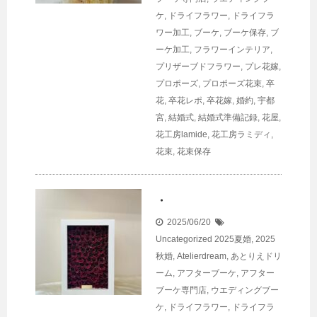
ケ
,
ドライフラワー
,
ドライフラ
ワー加工
,
ブーケ
,
ブーケ保存
,
ブ
ーケ加工
,
フラワーインテリア
,
プリザーブドフラワー
,
プレ花嫁
,
プロポーズ
,
プロポーズ花束
,
卒
花
,
卒花レポ
,
卒花嫁
,
婚約
,
宇都
宮
,
結婚式
,
結婚式準備記録
,
花屋
,
花工房lamide
,
花工房ラミディ
,
花束
,
花束保存
・
2025/06/20
Uncategorized
2025夏婚
,
2025
秋婚
,
Atelierdream
,
あとりえドリ
ーム
,
アフターブーケ
,
アフター
ブーケ専門店
,
ウエディングブー
ケ
,
ドライフラワー
,
ドライフラ