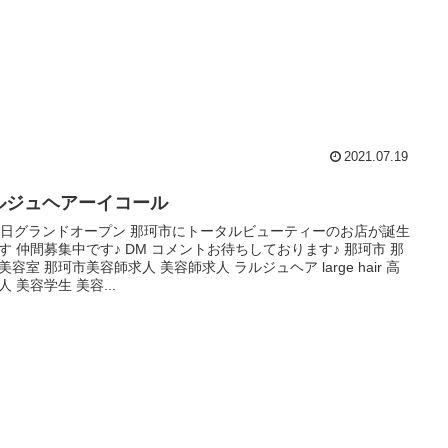
2021.07.19
ルジュヘアーイコール
2日グランドオープン 那珂市にトータルビューティーのお店が誕生
す 仲間募集中です♪ DM コメントお待ちしております♪ 那珂市 那
美容室 那珂市美容師求人 美容師求人 ラルジュヘア large hair 高
人 美容学生 美容...