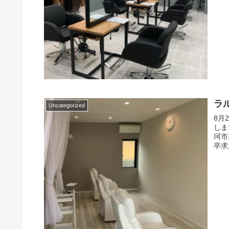
ラ
Uncategorized
8月
しま
珂市
卒求