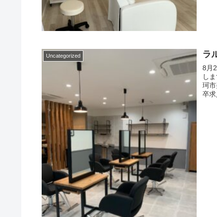
ラ
Uncategorized
8月
しま
珂市
卒求