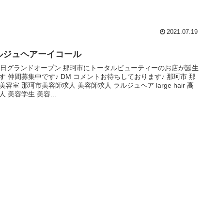
2021.07.19
ルジュヘアーイコール
2日グランドオープン 那珂市にトータルビューティーのお店が誕生
す 仲間募集中です♪ DM コメントお待ちしております♪ 那珂市 那
美容室 那珂市美容師求人 美容師求人 ラルジュヘア large hair 高
人 美容学生 美容...