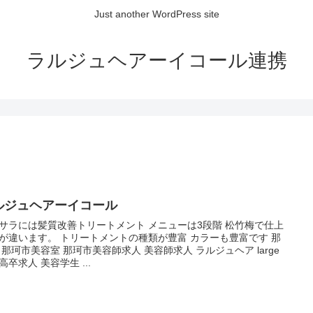
Just another WordPress site
ラルジュヘアーイコール連携
ルジュヘアーイコール
サラには髪質改善トリートメント メニューは3段階 松竹梅で仕上
が違います。 トリートメントの種類が豊富 カラーも豊富です️ 那
 那珂市美容室 那珂市美容師求人 美容師求人 ラルジュヘア large
r 高卒求人 美容学生 ...