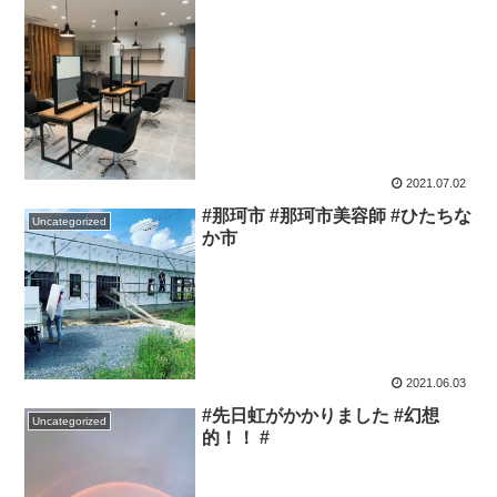
2021.07.02
#那珂市 #那珂市美容師 #ひたちな
Uncategorized
か市
2021.06.03
#先日虹がかかりました #幻想
Uncategorized
的！！ #