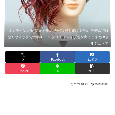
オンライン大会 フォト作品 今回は密を避けるため モデルでは
なくウィッグでの参加！！ クリエイティブ感が出てますね #ラ
ルジュヘア
X
Facebook
はてブ
Pocket
LINE
コピー
2021.01.25
2022.08.06