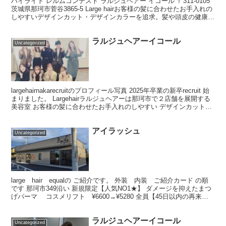
ハイライト レルムコンテスト ラルジュヘアー イコール 〒311-0105
茨城県那珂市菅谷3865-5 Large hairお客様の髪に合わせたお手入れの
しやすいデザインカット・デザインカラーを追求。髪や頭皮の健康を
考えた安心安全の薬剤を...
ラルジュヘアーイコール
Uncategorized
largehairnakarecruitのプロフィール写真 2025年卒業の新卒recruit 始
まりました。 Largehairラルジュヘアーは那珂市で２店舗を展開する
美容室 お客様の髪に合わせたお手入れのしやすい デザインカット・
デザイ...
アイラッシュ
Uncategorized
large hair equalの ご紹介です。 外装 内装 ご紹介カード の順
です 那珂市349沿い 新規限定【人気NO1★】 ダメージを抑えたまつ
げパーマ コスメリフト ¥6600→¥5280 全員【45日以内の再来店
がお得！】 まつ...
ラルジュヘアーイコール
Uncategorized