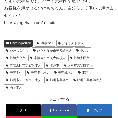
やすい美容室です。パート美容師活躍中です。
お客様を輝かせるのはもちろん、自分らしく働いて輝きま
せんか？
https://largehair.com/recruit/
Uncategorized
largehair
アイリスト求人
ひたちなか市
ひたちなか市美容師求人
ラルシ
常陸大宮市
常陸大宮市美容師求人
常陸太田市
常陸太田市美容師求人
水戸市
水戸市美容師求人
美容学生
美容学生求人
美容師求人
那珂市
那珂市アイリスト求人
那珂市美容室
那珂市美容師求人
高卒求人
シェアする
X
Facebook
はてブ