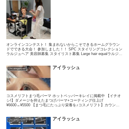
オンラインコンテスト！ 集まれないからこそできるホームグラウン
ドでできる大会！ 参加しました！！ SPC スタイリングコレクション
ラルジュヘア 美容師募集 スタイリスト募集 Large hair equalラルジュ
ヘアイコール 茨城県那珂...
アイラッシュ
Uncategorized
コスメリフトまつ毛パーマ ホットペッパーキレイに掲載中 【イチオ
シ!】ダメージを抑えたまつげパーマ+コーティング仕上げ
¥6600→¥5500 【まつ毛にたっぷり栄養を♪コスメリフト】カウンセ
リング込み!化粧新登録されている商材で自まつ毛を傷...
アイラッシュ
Uncategorized