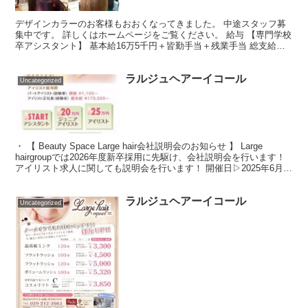
デザインカラーのお客様もおおくなってきました。 中途スタッフ募
集中です。 詳しくはホームページをご覧ください。 給与 【専門学校
卒アシスタント】 基本給16万5千円＋皆勤手当＋残業手当 総支給額
18万円 （交通費支給） 【高校卒アシスタント...
ラルジュヘアーイコール
Uncategorized
・ 【 Beauty Space Large hair会社説明会のお知らせ 】 Large
hairgroupでは2026年度新卒採用に先駆け、会社説明会を行います！
アイリスト求人に関しても説明会を行います！ 開催日▷2025年6月9
日 (...
ラルジュヘアーイコール
Uncategorized