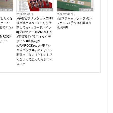
Instagram
Instagram
Instagram
2019年8月7日
2019年7月26日
グしたくな
#宇都宮ブリッツェン 2019
#琉球ジャムウソープ のパ
ンボール
後半戦ポスター#こんな仕
ッケージ#手作り石鹸 #月
出てきた#
事してます#ロードバイク
桃 #沖縄
#jプロツアー #JAMROCK
#JAMROCK
#宇都宮 #グラフィックデ
ザイン
ザイン #広告制作
#JAMROCKのお仕事 #ジ
ヤムロツク #そのデザイン
間違ってないけどおもしろ
くないって思ったらジヤム
ロツク