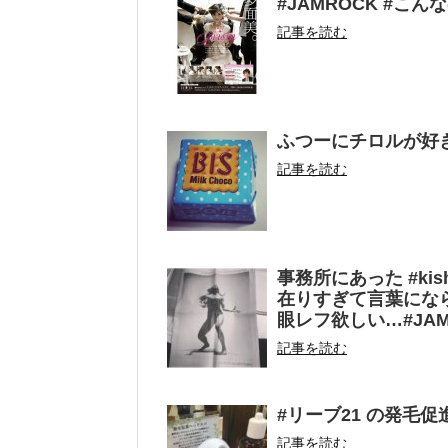
#JAMROCK #こ
記事を読む
ふつーにチロルが好
記事を読む
事務所にあった #kis
在りすぎて言葉になら
眼レフ欲しい…#JAM
記事を読む
#リーブ21 の発毛
記事を読む