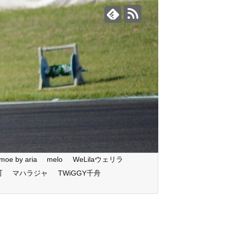
moe by aria
melo
WeLilaウェリラ
町
マハラジャ
TWiGGY千舟