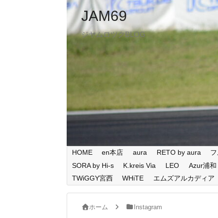
JAM69
ジヤムロツクBLOG
HOME
en本店
aura
RETO by aura
フ
SORA by Hi-s
K.kreis Via
LEO
Azur浦和
TWiGGY宮西
WHiTE
エムズアルカディア
ホーム
Instagram