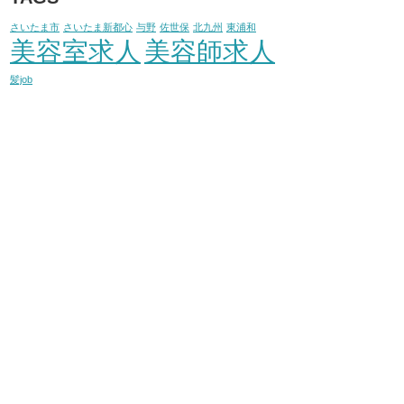
さいたま市
さいたま新都心
与野
佐世保
北九州
東浦和
美容室求人
美容師求人
髪job