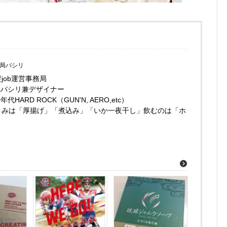
務局パシリ
job運営事務局
CKパシリ兼デザイナー
代HARD ROCK（GUN'N, AERO,etc）
まみは「厚揚げ」「煮込み」「いか一夜干し」飲むのは「ホ