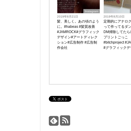
Instagram
2019年8月21日
2019年8月10日
髪、美しく。あの頃のよう
定期的にアナロ
に。#habeas #髪質改善
って作ってるダ
#JAMROCK#グラフィック
DM掃除してたら
デザイン#アートディレク
プリントごっこ
ション#広告制作 #広告制
#bitchproject 
作会社
#グラフィックデ