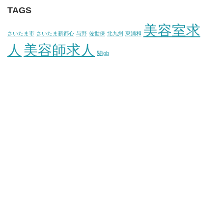
TAGS
美容室求
さいたま市
さいたま新都心
与野
佐世保
北九州
東浦和
人
美容師求人
髪job