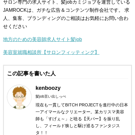
サロン専門の求人サイト、髪jobカミジョブを運営している
JAMROCKは、ガチな広告＆コンテンツ制作会社です。
求
人、集客、ブランディングのご相談はお気軽にお問い合わ
せください
地方のための美容師求人サイト髪job
美容室就職相談所【サロンフィッティング】
この記事を書いた人
kenboozy
髪job言い出しっぺ
現在も一貫してBITCH PROJECTを進行中の日本
一アイマールなクリエーター。某カリスマ美容
師も「すげぇ～」と唸る【天パー】を振り乱
し、フィールド狭しと駆け巡るファンタジス
タ！！