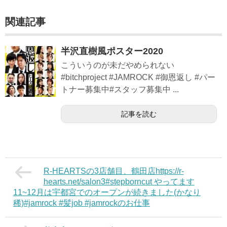
関連記事
半沢直樹風ポスター2020
こういうのが未だやめられない
#bitchproject #JAMROCK #御恩返し #パー
トナー募集中#スタッフ募集中 ...
記事を読む
R-HEARTSの3店舗目、鶴田店https://r-
hearts.net/salon3#stepborncut やってます
11~12月は宇都宮でのオープンが続きました(かなり
稀)#jamrock #髪job #jamrockのお仕事