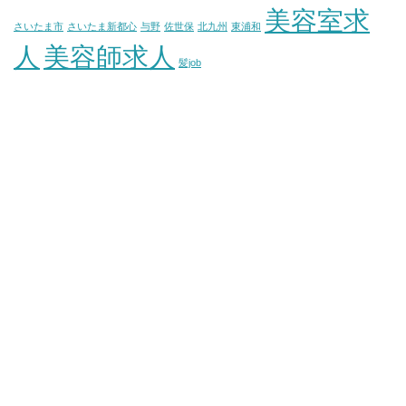
美容室求
さいたま市
さいたま新都心
与野
佐世保
北九州
東浦和
人
美容師求人
髪job