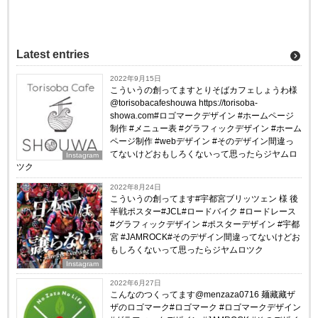
Latest entries
2022年9月15日
こういうの創ってますとりそばカフェしょうわ様
@torisobacafeshouwa https://torisoba-
showa.com#ロゴマークデザイン #ホームページ
制作 #メニュー表 #グラフィックデザイン #ホーム
ページ制作 #webデザイン #そのデザイン間違っ
てないけどおもしろくないって思ったらジヤムロ
Instagram
ツク
2022年8月24日
こういうの創ってます#宇都宮ブリッツェン 様 後
半戦ポスター#JCL#ロードバイク #ロードレース
#グラフィックデザイン #ポスターデザイン #宇都
宮 #JAMROCK#そのデザイン間違ってないけどお
もしろくないって思ったらジヤムロツク
Instagram
2022年6月27日
こんなのつくってます@menzaza0716 麺藏藏ザ
ザのロゴマーク#ロゴマーク #ロゴマークデザイン