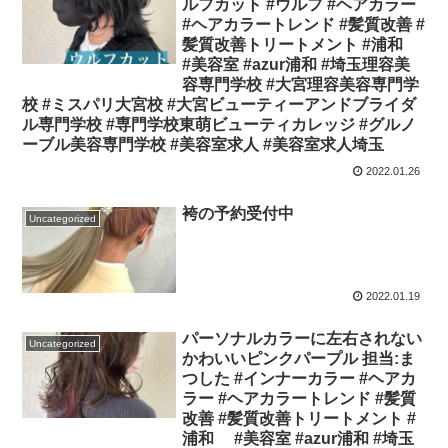
ルフカット #ウルフ #ヘアカラー
#ヘアカラートレンド #髪質改善 #
髪質改善トリートメント #浦和
#美容室 #azur浦和 #埼玉理容美
容専門学校 #大宮理容美容専門学
校 #ミスパリ大宮校 #大宮ビューティーアンドブライダ
ル専門学校 #専門学校東萌ビューティカレッジ #グルノ
ーブル美容専門学校 #美容室求人 #美容室求人埼玉
2022.01.26
袴の予約受付中
Uncategorized
2022.01.19
パーソナルカラーに左右されない
Uncategorized
かわいいピンクパープル 担当:ま
つした #インナーカラー #ヘアカ
ラー #ヘアカラートレンド #髪質
改善 #髪質改善トリートメント #
浦和 #美容室 #azur浦和 #埼玉