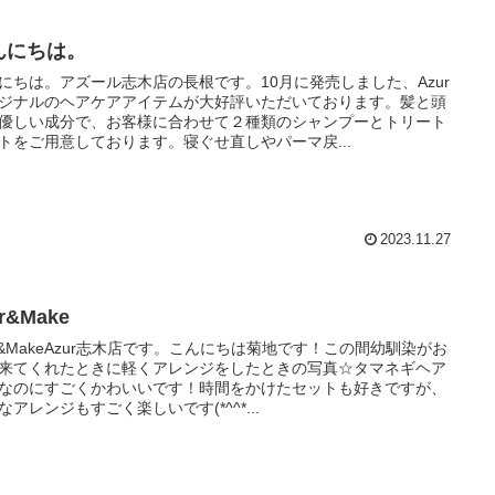
んにちは。
にちは。アズール志木店の長根です。10月に発売しました、Azur
ジナルのヘアケアアイテムが大好評いただいております。髪と頭
優しい成分で、お客様に合わせて２種類のシャンプーとトリート
トをご用意しております。寝ぐせ直しやパーマ戻...
2023.11.27
ir&Make
ir&MakeAzur志木店です。こんにちは菊地です！この間幼馴染がお
来てくれたときに軽くアレンジをしたときの写真☆タマネギヘア
なのにすごくかわいいです！時間をかけたセットも好きですが、
なアレンジもすごく楽しいです(*^^*...