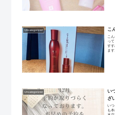
こ
Uncategorized
こん
って
すす
ます
い
Uncategorized
ざ
いつ
も本
木店