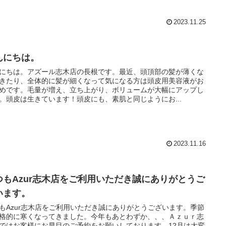
2023.11.25
んにちは。
にちは。アズール志木店の長根です。最近、頭頂部の髪が薄くな
きたり、全体的に髪が細くなって気になる方は頭皮用美容液がお
めです。毛量が増え、立ち上がり、ボリュームが大幅にアップし
。頭皮は生きています！頭皮にも、素肌と同じようにお...
2023.11.16
つもAzur志木店をご利用いただき誠にありがとうご
います。
もAzur志木店をご利用いただき誠にありがとうございます。季節
格的に寒くなってきました。今年もあとわずか、、、Ａｚｕｒ志
ではお客様にお早目のご予約をお願いしております。12月は大変