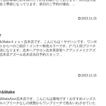
合う季節になってります。前日のご予約の場合、...
2023.11.15
r
ir＆MakeＡｚｕｒ志木店です。こんにちは！サゲハシです。ワンポ
トからーのご紹介！インナー秋色カラーです。(^-^)１回ブリーチ
須になります。志木ヘアサロン志木美容室ヘアアンドメイクアズ
志木店アズール志木店当日予約スタッフ...
2023.11.15
ir&Make
ir&MakeAzur志木店です。こんにちは菊地です！おすすめメンズス
ル☆ブリーチなしの状態からワンブリーチで色をいれさせていた