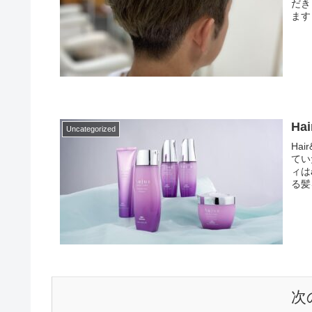
だき
ます
Hai
Uncategorized
Ha
てい
ィは
る髪
次