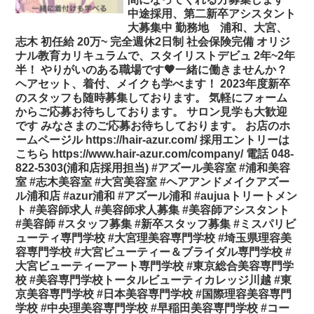
中途採用、第二新卒アシスタント
大募集中 勤務地 浦和、大宮、
志木 初任給 20万~ 完全週休2日制 社会保険完備 オリジ
ナル教育カリキュラムで、スタイリストデビュ 2年~2年
半！ やりがいのある職場です🧡一緒に働きませんか？
ヘアセット、着付、メイクも学べます！ 2023年度新卒
のスタッフも随時募集しております。 気軽にフォーム
からご応募お待ちしております。 サロン見学も大歓迎
です みなさまのご応募お待ちしております。 お店のホ
ームページル https://hair-azur.com/ 採用エントリーは
こちら https://www.hair-azur.com/company/ 電話 048-
822-5303(浦和店採用担当) #アズール美容室 #浦和美容
室 #志木美容室 #大宮美容室 #ヘアアンドメイクアズー
ル浦和店 #azur浦和 #アズール浦和 #aujuaトリートメン
ト #美容師求人 #美容師求人募集 #美容師アシスタント
#美容師 #スタッフ募集 #新卒スタッフ募集 #ミスパリビ
ューティ専門学校 #大宮理美容専門学校 #埼玉県理容美
容専門学校 #大宮ビューティー＆ブライダル専門学校 #
大宮ビューティーアート専門学校 #東京総合美容専門学
校 #美容専門学校トータルビューティカレッジ川越 #東
京美容専門学校 #日本美容専門学校 #国際理容美容専門
学校 #中央理美容専門学校 #早稲田美容専門学校 #コー