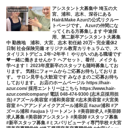
アシスタント大募集中️ 埼玉の大
Uncategorized
宮、浦和、志木、深谷にある
Hair&Make Azurの公式リクルー
トページです。 Azurの仲間にな
ってくれる方募集します︎ 中途採
用、第二新卒アシスタント大募集
中 勤務地 浦和、大宮、志木 初任給 20万~ 完全週休2
日制 社会保険完備 オリジナル教育カリキュラムで、ス
タイリストデビュ 2年~2年半！ やりがいのある職場です
🧡一緒に働きませんか？ ヘアセット、着付、メイクも
学べます！ 2023年度新卒のスタッフも随時募集してお
ります。 気軽にフォームからご応募お待ちしておりま
す。 サロン見学も大歓迎です みなさまのご応募お待ち
しております。 お店のホームページル https://hair-
azur.com/ 採用エントリーはこちら https://www.hair-
azur.com/company/ 電話 048-474-9300 (志木店採用担
当) #アズール美容室 #浦和美容室 #志木美容室 #大宮美
容室 #ヘアアンドメイクアズール浦和店 #azur浦和 #ア
ズール浦和 #aujuaトリートメント #美容師求人 #美容師
求人募集 #美容師アシスタント #美容師 #スタッフ募集
#新卒スタッフ募集 #ミスパリビューティ専門学校 #大宮