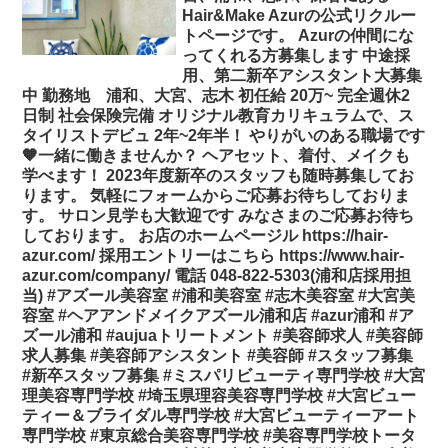
Hair&Make Azurの公式リクルー
トページです。 Azurの仲間にな
ってくれる方募集します︎ 中途採
用、第二新卒アシスタント大募集
中 勤務地 浦和、大宮、志木 初任給 20万~ 完全週休2
日制 社会保険完備 オリジナル教育カリキュラムで、ス
タイリストデビュ 2年~2年半！ やりがいのある職場です
🧡一緒に働きませんか？ ヘアセット、着付、メイクも
学べます！ 2023年度新卒のスタッフも随時募集してお
ります。 気軽にフォームからご応募お待ちしておりま
す。 サロン見学も大歓迎です みなさまのご応募お待ち
しております。 お店のホームページル https://hair-
azur.com/ 採用エントリーはこちら https://www.hair-
azur.com/company/ 電話 048-822-5303(浦和店採用担
当) #アズール美容室 #浦和美容室 #志木美容室 #大宮美
容室 #ヘアアンドメイクアズール浦和店 #azur浦和 #ア
ズール浦和 #aujuaトリートメント #美容師求人 #美容師
求人募集 #美容師アシスタント #美容師 #スタッフ募集
#新卒スタッフ募集 #ミスパリビューティ専門学校 #大宮
理美容専門学校 #埼玉県理容美容専門学校 #大宮ビュー
ティー＆ブライダル専門学校 #大宮ビューティーアート
専門学校 #東京総合美容専門学校 #美容専門学校トータ