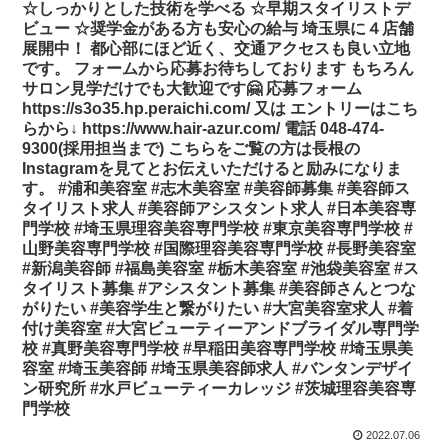
☆しっかりとした技術を学べる ☆早期スタイリストデ
ビュー ☆奨学金がある方も安心の給与 埼玉県に４店舗
展開中！ 都心部にほど近く、交通アクセスも良い立地
です。 フォームから応募お待ちしております もちろん
サロン見学だけでも大歓迎です🤗 応募フォーム
https://s3o35.hp.peraichi.com/ 又は エントリーはこち
らから↓ https://www.hair-azur.com/ 電話 048-474-
9300(採用担当まで) こちらをご覧の方は長根の
Instagramを見てとお伝えいただけると励みになりま
す。 #浦和美容室 #志木美容室 #美容師募集 #美容師ス
タイリスト求人 #美容師アシスタント求人 #日本美容専
門学校 #埼玉県理容美容専門学校 #東京美容専門学校 #
山野美容専門学校 #国際理容美容専門学校 #長野美容室
#新潟美容師 #福島美容室 #栃木美容室 #池袋美容室 #ス
タイリスト募集 #アシスタント募集 #美容師さんとつな
がりたい #美容学生と繋がりたい #大宮美容室求人 #着
付け美容室 #大宮ビューティーアンドブライダル専門学
校 #真野美容専門学校 #早稲田美容専門学校 #埼玉県美
容室 #埼玉美容師 #埼玉県美容師求人 #バンタンデザイ
ン研究所 #水戸ビューティーカレッジ #茨城理容美容専
門学校
2022.07.06