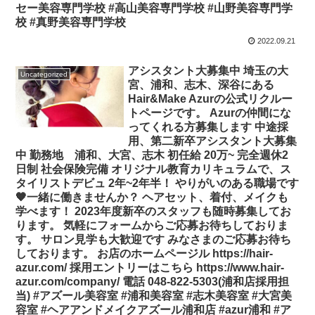
セー美容専門学校 #高山美容専門学校 #山野美容専門学
校 #真野美容専門学校
2022.09.21
アシスタント大募集中️ 埼玉の大
Uncategorized
宮、浦和、志木、深谷にある
Hair&Make Azurの公式リクルー
トページです。 Azurの仲間にな
ってくれる方募集します︎ 中途採
用、第二新卒アシスタント大募集
中 勤務地 浦和、大宮、志木 初任給 20万~ 完全週休2
日制 社会保険完備 オリジナル教育カリキュラムで、ス
タイリストデビュ 2年~2年半！ やりがいのある職場です
🧡一緒に働きませんか？ ヘアセット、着付、メイクも
学べます！ 2023年度新卒のスタッフも随時募集してお
ります。 気軽にフォームからご応募お待ちしておりま
す。 サロン見学も大歓迎です みなさまのご応募お待ち
しております。 お店のホームページル https://hair-
azur.com/ 採用エントリーはこちら https://www.hair-
azur.com/company/ 電話 048-822-5303(浦和店採用担
当) #アズール美容室 #浦和美容室 #志木美容室 #大宮美
容室 #ヘアアンドメイクアズール浦和店 #azur浦和 #ア