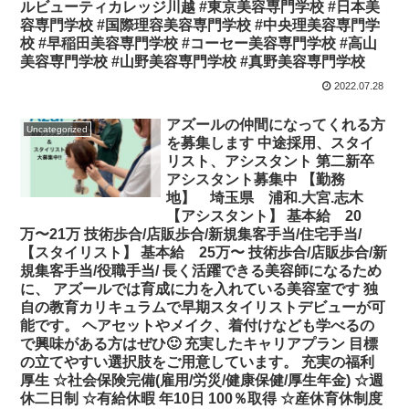
ルビューティカレッジ川越 #東京美容専門学校 #日本美
容専門学校 #国際理容美容専門学校 #中央理美容専門学
校 #早稲田美容専門学校 #コーセー美容専門学校 #高山
美容専門学校 #山野美容専門学校 #真野美容専門学校
2022.07.28
アズールの仲間になってくれる方
Uncategorized
を募集します 中途採用、スタイ
リスト、アシスタント 第二新卒
アシスタント募集中️ 【勤務
地】 埼玉県 浦和.大宮.志木
【アシスタント】 基本給 20
万〜21万 技術歩合/店販歩合/新規集客手当/住宅手当/
【スタイリスト】 基本給 25万〜 技術歩合/店販歩合/新
規集客手当/役職手当/ 長く活躍できる美容師になるため
に、 アズールでは育成に力を入れている美容室です 独
自の教育カリキュラムで早期スタイリストデビューが可
能です。 ヘアセットやメイク、着付けなども学べるの
で興味がある方はぜひ🙂 充実したキャリアプラン 目標
の立てやすい選択肢をご用意しています。 充実の福利
厚生 ☆社会保険完備(雇用/労災/健康保健/厚生年金) ☆週
休二日制 ☆有給休暇 年10日 100％取得 ☆産休育休制度