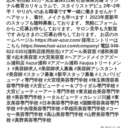
志木 初任給 20万~ 完全週休2日制 社会保険完備 オリジ
ナル教育カリキュラムで、スタイリストデビュ 2年~2年
半！ やりがいのある職場です🧡一緒に働きませんか？
ヘアセット、着付、メイクも学べます！ 2023年度新卒
のスタッフも随時募集しております。 気軽にフォーム
からご応募お待ちしております。 サロン見学も大歓迎
です みなさまのご応募お待ちしております。 お店のホ
ームページル https://hair-azur.com/ 採用エントリーは
こちら https://www.hair-azur.com/company/ 電話 048-
822-5303(浦和店採用担当) #アズール美容室 #浦和美容
室 #志木美容室 #大宮美容室 #ヘアアンドメイクアズー
ル浦和店 #azur浦和 #アズール浦和 #aujuaトリートメン
ト #美容師求人 #美容師求人募集 #美容師アシスタント
#美容師 #スタッフ募集 #新卒スタッフ募集 #ミスパリビ
ューティ専門学校 #大宮理美容専門学校 #埼玉県理容美
容専門学校 #大宮ビューティー＆ブライダル専門学校 #
大宮ビューティーアート専門学校 #東京総合美容専門学
校 #美容専門学校トータルビューティカレッジ川越 #東
京美容専門学校 #日本美容専門学校 #国際理容美容専門
学校 #中央理美容専門学校 #早稲田美容専門学校 #コー
セー美容専門学校 #高山美容専門学校 #山野美容専門学
校 #真野美容専門学校
2022.11.24