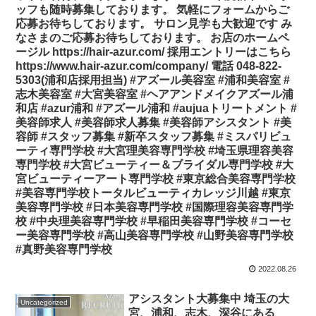
ッフも随時募集しております。 気軽にフォームからご
応募お待ちしております。 サロン見学も大歓迎です み
なさまのご応募お待ちしております。 お店のホームペ
ージル https://hair-azur.com/ 採用エントリーはこちら
https://www.hair-azur.com/company/ 電話 048-822-
5303(浦和店採用担当) #アズール美容室 #浦和美容室 #
志木美容室 #大宮美容室 #ヘアアンドメイクアズール浦
和店 #azur浦和 #アズール浦和 #aujuaトリートメント #
美容師求人 #美容師求人募集 #美容師アシスタント #美
容師 #スタッフ募集 #新卒スタッフ募集 #ミスパリビュ
ーティ専門学校 #大宮理美容専門学校 #埼玉県理容美容
専門学校 #大宮ビューティー＆ブライダル専門学校 #大
宮ビューティーアート専門学校 #東京総合美容専門学校
#美容専門学校トータルビューティカレッジ川越 #東京
美容専門学校 #日本美容専門学校 #国際理容美容専門学
校 #中央理美容専門学校 #早稲田美容専門学校 #コーセ
ー美容専門学校 #高山美容専門学校 #山野美容専門学校
#真野美容専門学校
2022.08.26
アシスタント大募集中️ 埼玉の大
Uncategorized
宮、浦和、志木、深谷にある