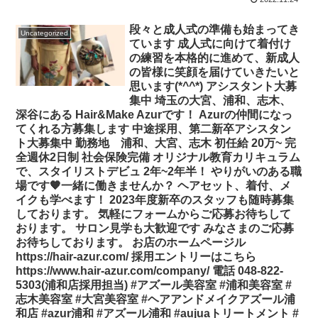
段々と成人式の準備も始まってき
Uncategorized
ています︎ 成人式に向けて着付け
の練習を本格的に進めて、新成人
の皆様に笑顔を届けていきたいと
思います(*^^*) アシスタント大募
集中️ 埼玉の大宮、浦和、志木、
深谷にある Hair&Make Azurです！ Azurの仲間になっ
てくれる方募集します︎ 中途採用、第二新卒アシスタン
ト大募集中 勤務地 浦和、大宮、志木 初任給 20万~ 完
全週休2日制 社会保険完備 オリジナル教育カリキュラム
で、スタイリストデビュ 2年~2年半！ やりがいのある職
場です🧡一緒に働きませんか？ ヘアセット、着付、メ
イクも学べます！ 2023年度新卒のスタッフも随時募集
しております。 気軽にフォームからご応募お待ちして
おります。 サロン見学も大歓迎です みなさまのご応募
お待ちしております。 お店のホームページル
https://hair-azur.com/ 採用エントリーはこちら
https://www.hair-azur.com/company/ 電話 048-822-
5303(浦和店採用担当) #アズール美容室 #浦和美容室 #
志木美容室 #大宮美容室 #ヘアアンドメイクアズール浦
和店 #azur浦和 #アズール浦和 #aujuaトリートメント #