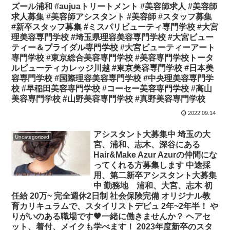
ズール浦和 #aujuaトリートメント #美容師求人 #美容師
求人募集 #美容師アシスタント #美容師 #スタッフ募集
#新卒スタッフ募集 #ミスパリビューティ専門学校 #大宮
理美容専門学校 #埼玉県理容美容専門学校 #大宮ビュー
ティー＆ブライダル専門学校 #大宮ビューティーアート
専門学校 #東京総合美容専門学校 #美容専門学校トータ
ルビューティカレッジ川越 #東京美容専門学校 #日本美
容専門学校 #国際理容美容専門学校 #中央理美容専門学
校 #早稲田美容専門学校 #コーセー美容専門学校 #高山
美容専門学校 #山野美容専門学校 #真野美容専門学校
2022.09.14
アシスタント大募集中️ 埼玉の大
Uncategorized
宮、浦和、志木、深谷にある
Hair&Make Azur Azurの仲間にな
ってくれる方募集します︎ 中途採
用、第二新卒アシスタント大募集
中 勤務地 浦和、大宮、志木 初
任給 20万~ 完全週休2日制 社会保険完備 オリジナル教
育カリキュラムで、スタイリストデビュ 2年~2年半！ や
りがいのある職場です🧡一緒に働きませんか？ ヘアセ
ット、着付、メイクも学べます！ 2023年度新卒のスタ