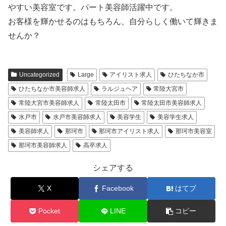
やすい美容室です。パート美容師活躍中です。
お客様を輝かせるのはもちろん、自分らしく働いて輝きま
せんか？
Uncategorized
Large
アイリスト求人
ひたちなか市
ひたちなか市美容師求人
ラルジュヘア
常陸大宮市
常陸大宮市美容師求人
常陸太田市
常陸太田市美容師求人
水戸市
水戸市美容師求人
美容学生
美容学生求人
美容師求人
那珂市
那珂市アイリスト求人
那珂市美容室
那珂市美容師求人
高卒求人
シェアする
X
Facebook
はてブ
Pocket
LINE
コピー