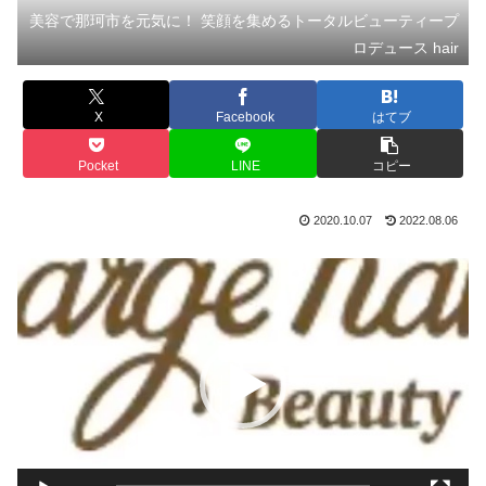
美容で那珂市を元気に！ 笑顔を集めるトータルビューティープ
ロデュース hair
X
Facebook
はてブ
Pocket
LINE
コピー
2020.10.07
2022.08.06
動
画
プ
レ
ー
ヤ
ー