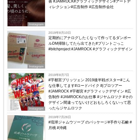
善 #JAMROCK#グラフィックデザイン#アートデ
ィレクション#広告制作 #広告制作会社
Instagram
2019年8月10日
定期的にアナログしたくなって作ってるダンボー
ルDM掃除してたら出てきた#プリントごっこ
#bitchproject #JAMROCK #グラフィックデザイン
Instagram
2019年8月7日
#宇都宮ブリッツェン 2019後半戦ポスター#こん
な仕事してます#ロードバイク #jプロツアー
#JAMROCK #宇都宮 #グラフィックデザイン #広
告制作 #JAMROCKのお仕事 #ジヤムロツク #その
デザイン間違ってないけどおもしろくないって思
ったらジヤムロツク
Instagram
2019年7月26日
#琉球ジャムウソープ のパッケージ#手作り石鹸 #
月桃 #沖縄