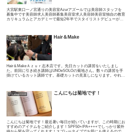
大宮駅東口一ノ宮通りの美容室Azurアズールでは美容師スタッフを
募集中です美容師求人美容師募集美容室求人美容師美容室独自の教育
カリキュラムとアカデミーで最短2年半でスタイリストデビューが可
能です。営業時間内の空き時間を有効的に使ってトレーニ...
Hair＆Make
Uncategorized
Hair＆MakeＡｚｕｒ志木店です。先日カットの講習をいたしまし
た。前回に引き続き講師はUNOeSOLOの菊地さん。数々の講習を手
掛けているカット講師です。基礎カットの見直しになります。やれば
やるほど課題や発見が多いです！お客様に喜んでい...
こんにちは菊地です！
Uncategorized
こんにちは菊地です！最近暑い毎日が続いていますが、この時期にお
すすめのアイテムをご紹介します！SPF50+/PA++++でしっかり紫外
線から髪を守ってくれます！スプレータイプでお肌にも使えるのでと