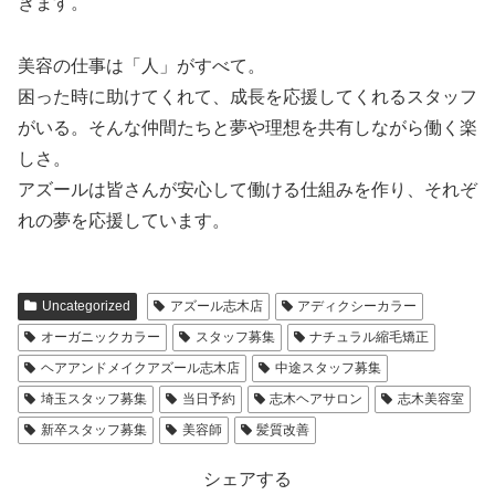
きます。
美容の仕事は「人」がすべて。
困った時に助けてくれて、成長を応援してくれるスタッフ
がいる。そんな仲間たちと夢や理想を共有しながら働く楽
しさ。
アズールは皆さんが安心して働ける仕組みを作り、それぞ
れの夢を応援しています。
Uncategorized
アズール志木店
アディクシーカラー
オーガニックカラー
スタッフ募集
ナチュラル縮毛矯正
ヘアアンドメイクアズール志木店
中途スタッフ募集
埼玉スタッフ募集
当日予約
志木ヘアサロン
志木美容室
新卒スタッフ募集
美容師
髪質改善
シェアする