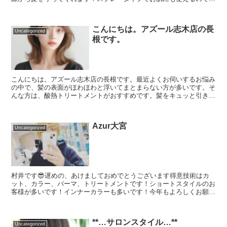
ても便利です(*^^*)保湿効果のあるオイル...
こんにちは。アズール志木店の長
Uncategorized
根です。
こんにちは。アズール志木店の長根です。最近よくお伺いするお悩み
の中で、髪の表面がほわほわと浮いてまとまらない方が多いです。そ
んな方は、酸熱トリートメントがおすすめです。髪をキュッと引き締
めてハリコシを出してくれるので、やるたびにツルツルな仕...
Azur大宮
Uncategorized
村井です😎遅めの、あけましておめでとうございます️得意技術はカ
ット、カラー、パーマ、トリートメントです！ショートスタイルのお
客様が多いです！インナーカラーも多いです！今年もよろしくお願い
致します🤲＋＋＋＋＋＋＋＋＋＋＋＋＋＋＋＋＋＋＋＋ha...
**…サロンスタイル…**
Uncategorized