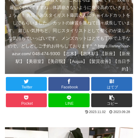
厳しく続いてますね…体調崩さないように免疫高めていきまし
ょう！！ 先日、Jr.スタイリスト藤田さんにチャイルドカットを
してもらいました。 カットの練習を重ねて日々成長していま
す。 嬉しい気持ちと、同じスタイリストとして働くのが楽しみ
な気持ちでいっぱいです。 メンズカットはとても丁寧で上手な
ので、どしどしご予約お待ちしております^_^ https://www.hair-
azur.com/ 048-474-9300 【志木】【志木駅】【新座】【新座
駅】【美容室】【美容院】【Aujua】【髪質改善】【当日予
約】
Twitter
Facebook
はてブ
Pocket
LINE
コピー
2023.11.02
2023.09.28