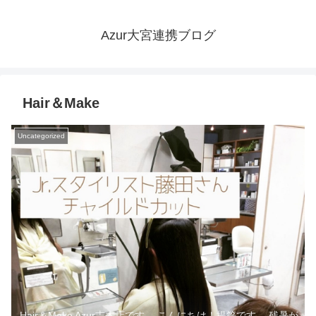
Azur大宮連携ブログ
Hair＆Make
Uncategorized
Hair＆Make Azur志木店です。 こんにちは！提箸です。 残暑が