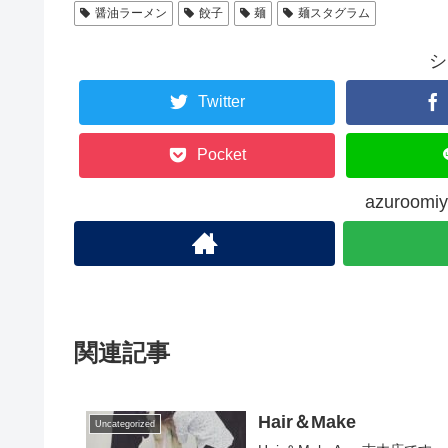
醤油ラーメン
餃子
麺
麺スタグラム
シ
Twitter
Pocket
azuroo
関連記事
Hair＆Make
Uncategorized