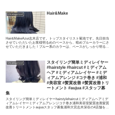
ズール志木店アズール志木店当日予約スタッフ...
Hair&Make
Uncategorized
Hair&MakeAzur志木店です。トップスタイリスト菊池です。先日担当
させていただいたお客様明るめのベースから、暗めブルーカラーにさ
せていただきました！ブルー系のカラーは、ベースがしっかり明るい
必要がありますが、すでにブリーチしている髪...
スタイリング簡単ミディレイヤー
Uncategorized
#hairstyle #haircut #ミディアム
ヘア #ミディアムレイヤー #ミデ
ィアムアレンジ #コテ巻き #浦和
#美容室 #髪質改善 #髪質改善トリ
ートメント #aujua #スタッフ募
集
スタイリング簡単ミディレイヤーhairstylehaircutミディアムヘアミデ
ィアムレイヤーミディアムアレンジコテ巻き浦和美容室髪質改善髪質
改善トリートメントaujuaスタッフ募集浦和大宮志木深谷の4店舗を展
開するアズールグループでは一緒...