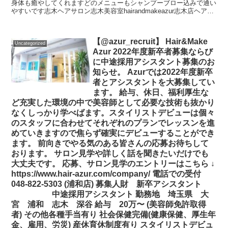
身体も癒やしてくれますどのメニューもシャンプーブロー込みで通い
やすいです志木ヘアサロン志木美容室hairandmakeazur志木店ヘアア
ンドメイクアズール志木店azur志木...
【@azur_recruit】 Hair&Make
Uncategorized
Azur 2022年度新卒者募集ならび
に中途採用アシスタント募集のお
知らせ。 Azurでは2022年度新卒
者とアシスタントを大募集してい
ます。 給与、休日、福利厚生な
ど充実した環境の中で美容師として必要な技術も抜かり
なくしっかり学べばます。スタイリストデビューは個々
のスタッフに合わせてそれぞれのプランでレッスンを進
めていきますので焦らず確実にデビューすることができ
ます。 前向きでやる気のある皆さんの応募お待ちして
おります。 サロン見学や詳しく話を聞きたいだけでも
大丈夫です。 応募、サロン見学のエントリーはこちら ↓
https://www.hair-azur.com/company/ 電話での受付
048-822-5303 (浦和店) 募集人財 新卒アシスタント
中途採用アシスタント 勤務地 埼玉県 大
宮 浦和 志木 深谷 給与 20万〜 (美容師免許取得
者) その他各種手当有り 社会保健完備(健康保健、厚生年
金、雇用、労災) 産休育休制度有り スタイリストデビュ