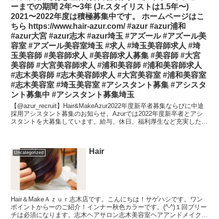
ーまでの期間 2年〜3年 (Jr.スタイリストは1.5年〜)
2021〜2022年度は積極募集中です。 ホームページはこ
ちら https://www.hair-azur.com/ #azur #azur浦和
#azur大宮 #azur志木 #azur埼玉 #アズール #アズール美
容室 #アズール美容室埼玉 #求人 #埼玉美容師求人 #埼
玉美容師 #美容師求人 #美容師求人募集 #美容師 #大宮
美容師 #大宮美容師求人 #浦和美容師 #浦和美容師求人
#志木美容師 #志木美容師求人 #大宮美容室 #浦和美容室
#志木美容室 #埼玉美容室 #アシスタント募集 #アシスタ
ント募集中 #アシスタント募集埼玉
【@azur_recruit】Hair&MakeAzur2022年度新卒者募集ならびに中途
採用アシスタント募集のお知らせ。Azurでは2022年度新卒者とアシ
スタントを大募集しています。給与、休日、福利厚生など充実した環
境の中で美容...
Hair
Uncategorized
Hair＆MakeＡｚｕｒ志木店です。こんにちは！サゲハシです。ワン
ポイントからーのご紹介！インナー秋色カラーです。(^-^)１回ブリー
チは必須になります。志木ヘアサロン志木美容室ヘアアンドメイクア