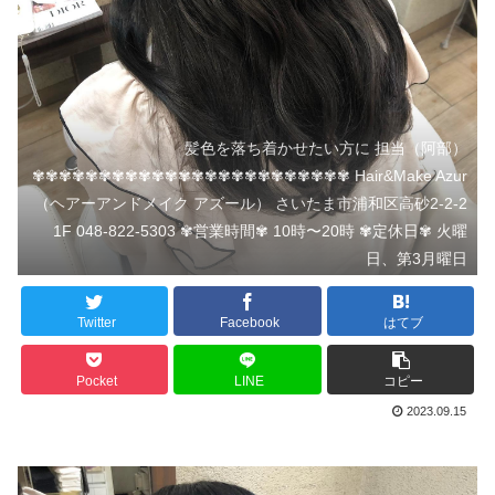
髪色を落ち着かせたい方に 担当（阿部）
✾✾✾✾✾✾✾✾✾✾✾✾✾✾✾✾✾✾✾✾✾✾✾✾ Hair&Make Azur
（ヘアーアンドメイク アズール） さいたま市浦和区高砂2-2-2
1F 048-822-5303 ✾営業時間✾ 10時〜20時 ✾定休日✾ 火曜
日、第3月曜日
Twitter
Facebook
はてブ
Pocket
LINE
コピー
2023.09.15