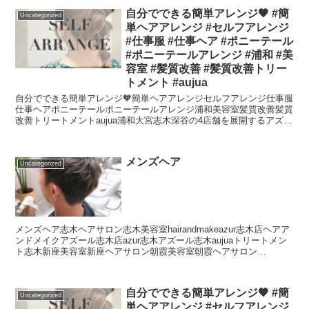
自分でできる簡単アレンジ🧡 #簡
Uncategorized
単ヘアアレンジ #セルフアレンジ
#仕事服 #仕事ヘア #ポニーテール
#ポニーテールアレンジ #浦和 #美
容室 #髪質改善 #髪質改善トリー
トメント #aujua
自分でできる簡単アレンジ🧡簡単ヘアアレンジセルフアレンジ仕事服
仕事ヘアポニーテールポニーテールアレンジ浦和美容室髪質改善髪質
改善トリートメントaujua浦和大宮志木深谷の4店舗を展開するアズー
ルグループでは一緒に働いてくれる美容師スタッフを...
メンズヘア
Uncategorized
メンズヘア志木ヘアサロン志木美容室hairandmakeazur志木店ヘアア
ンドメイクアズール志木店azur志木アズール志木aujuaトリートメン
ト志木新座美容室新座ヘアサロン朝霞美容室朝霞ヘアサロン
hair&makeAZURヘアーア...
自分でできる簡単アレンジ🧡 #簡
Uncategorized
単ヘアアレンジ #セルフアレンジ