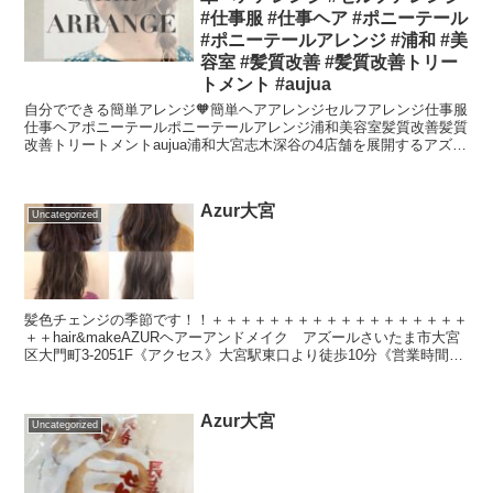
#仕事服 #仕事ヘア #ポニーテール
#ポニーテールアレンジ #浦和 #美
容室 #髪質改善 #髪質改善トリー
トメント #aujua
自分でできる簡単アレンジ🧡簡単ヘアアレンジセルフアレンジ仕事服
仕事ヘアポニーテールポニーテールアレンジ浦和美容室髪質改善髪質
改善トリートメントaujua浦和大宮志木深谷の4店舗を展開するアズー
ルグループでは一緒に働いてくれる美容師スタッフを...
Azur大宮
Uncategorized
髪色チェンジの季節です！！＋＋＋＋＋＋＋＋＋＋＋＋＋＋＋＋＋＋
＋＋hair&makeAZURヘアーアンドメイク アズールさいたま市大宮
区大門町3-2051F《アクセス》大宮駅東口より徒歩10分《営業時間》
10:00〜20:00《定休日》火曜...
Azur大宮
Uncategorized