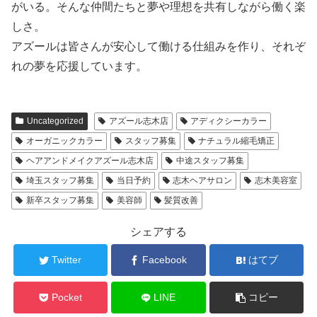
がいる。そんな仲間たちと夢や理想を共有しながら働く楽
しさ。
アズールは皆さんが安心して働ける仕組みを作り、それぞ
れの夢を応援しています。
Uncategorized
アズール志木店
アディクシーカラー
オーガニックカラー
スタッフ募集
ナチュラル縮毛矯正
ヘアアンドメイクアズール志木店
中途スタッフ募集
埼玉スタッフ募集
当日予約
志木ヘアサロン
志木美容室
新卒スタッフ募集
美容師
髪質改善
シェアする
Twitter
Facebook
はてブ
Pocket
LINE
コピー