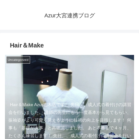
Azur大宮連携ブログ
Hair＆Make
Uncategorized
Hair＆Make Azur志木店です。 先日、、成人式の着付けの講習
会を行いました。 講師の先生にもう一度基本から見てもらい、
振袖姿がより可愛く見えるように技術の向上を目指します！ 何
事も「基礎が大事」と再確認しました。 あと本番まで４ヶ月、
たくさん練習します！ 先日、、成人式の着付けの講習会を行い